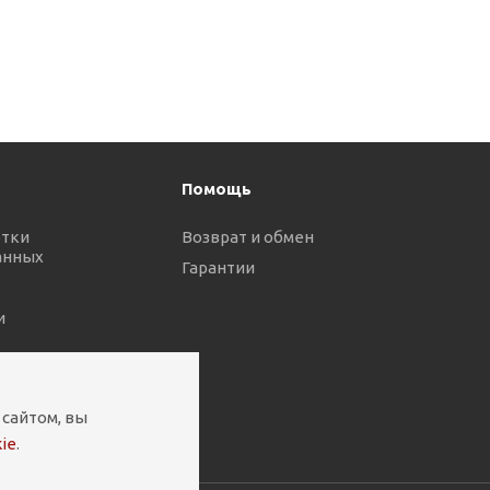
Помощь
отки
Возврат и обмен
анных
Гарантии
и
 сайтом, вы
ie
.