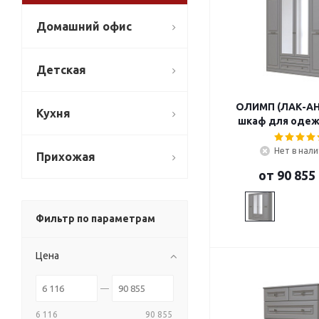
Домашний офис
Детская
ОЛИМП (ЛАК-А
Кухня
шкаф для оде
Нет в нал
Прихожая
от
90 855
Фильтр по параметрам
Цена
6 116
90 855