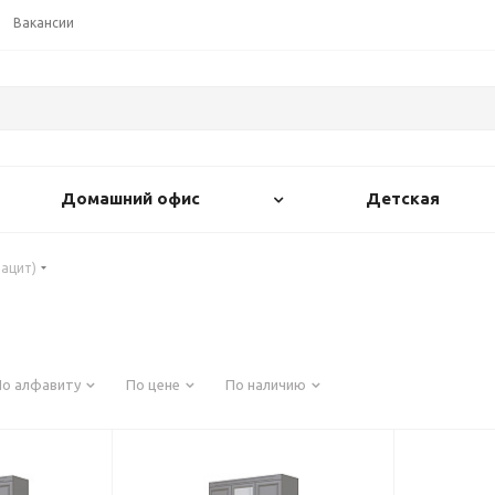
Вакансии
Домашний офис
Детская
ацит)
По алфавиту
По цене
По наличию